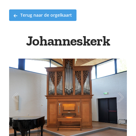
Terug naar de orgelkaart
Johanneskerk
1
/
8