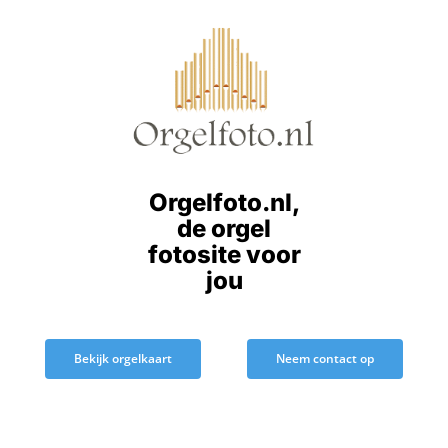
Ga
naar
inhoud
Orgelfoto.nl,
de orgel
fotosite voor
jou
Bekijk orgelkaart
Neem contact op