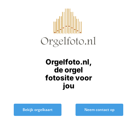
Ga
naar
inhoud
Orgelfoto.nl,
de orgel
fotosite voor
jou
Bekijk orgelkaart
Neem contact op