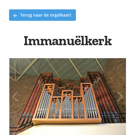
Terug naar de orgelkaart
Immanuëlkerk
1
/
10