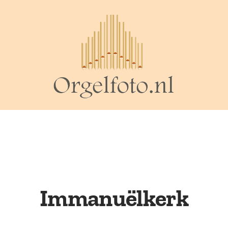
Immanuëlkerk