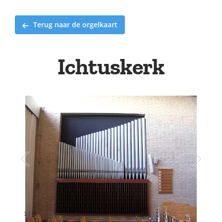
Terug naar de orgelkaart
Ichtuskerk
1
/
6