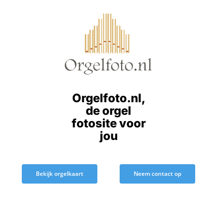
Ga
naar
inhoud
Orgelfoto.nl,
de orgel
fotosite voor
jou
Bekijk orgelkaart
Neem contact op