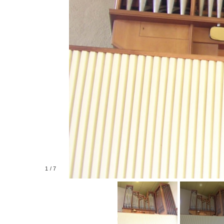
1
/
7