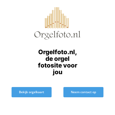
Ga
naar
inhoud
Orgelfoto.nl,
de orgel
fotosite voor
jou
Bekijk orgelkaart
Neem contact op