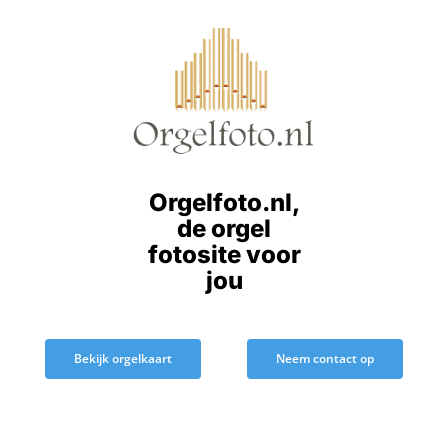
Ga
naar
inhoud
Orgelfoto.nl,
de orgel
fotosite voor
jou
Bekijk orgelkaart
Neem contact op