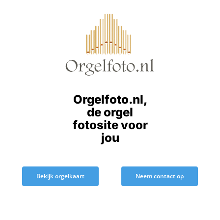
Ga
naar
inhoud
Orgelfoto.nl,
de orgel
fotosite voor
jou
Bekijk orgelkaart
Neem contact op