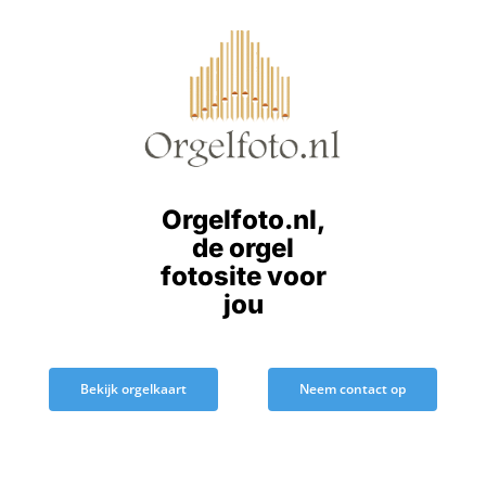
Ga
naar
inhoud
Orgelfoto.nl,
de orgel
fotosite voor
jou
Bekijk orgelkaart
Neem contact op