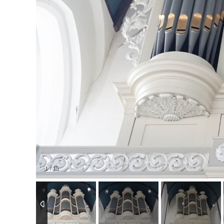
1
/
15