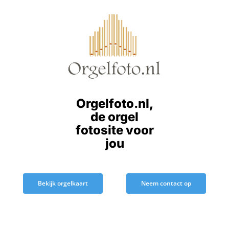
Ga
naar
inhoud
Orgelfoto.nl,
de orgel
fotosite voor
jou
Bekijk orgelkaart
Neem contact op