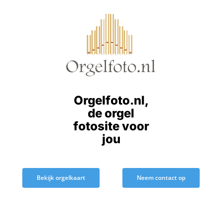
Ga
naar
inhoud
Orgelfoto.nl,
de orgel
fotosite voor
jou
Bekijk orgelkaart
Neem contact op