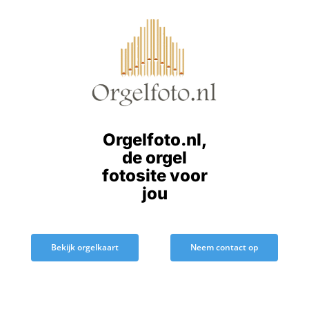
Ga
naar
inhoud
Orgelfoto.nl,
de orgel
fotosite voor
jou
Bekijk orgelkaart
Neem contact op