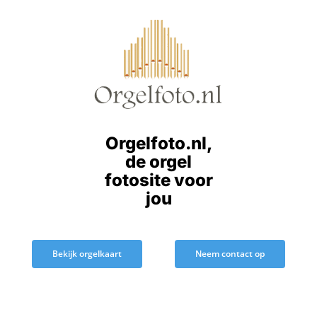
Ga
naar
inhoud
Orgelfoto.nl,
de orgel
fotosite voor
jou
Bekijk orgelkaart
Neem contact op