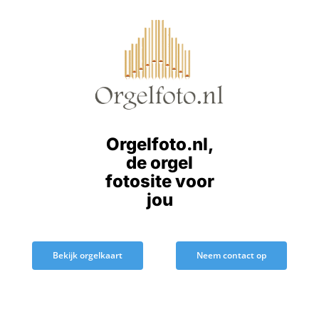
Ga
naar
inhoud
Orgelfoto.nl,
de orgel
fotosite voor
jou
Bekijk orgelkaart
Neem contact op