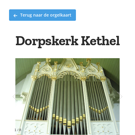
Terug naar de orgelkaart
Dorpskerk Kethel
1
/
8