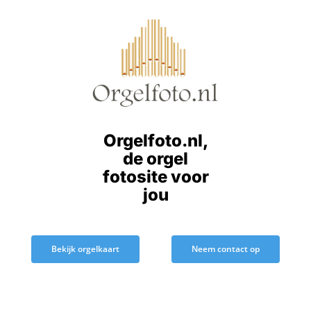
Ga
naar
inhoud
Orgelfoto.nl,
de orgel
fotosite voor
jou
Bekijk orgelkaart
Neem contact op