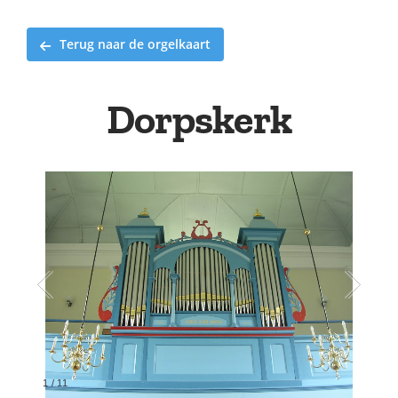
Terug naar de orgelkaart
Dorpskerk
1
/
11