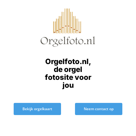
Ga
naar
inhoud
Orgelfoto.nl,
de orgel
fotosite voor
jou
Bekijk orgelkaart
Neem contact op