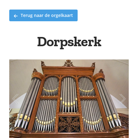
Terug naar de orgelkaart
Dorpskerk
1
/
9