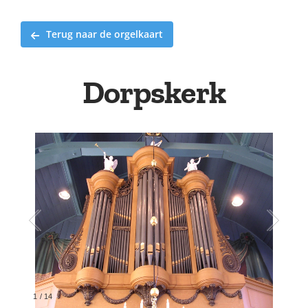
Terug naar de orgelkaart
Dorpskerk
2
/
14