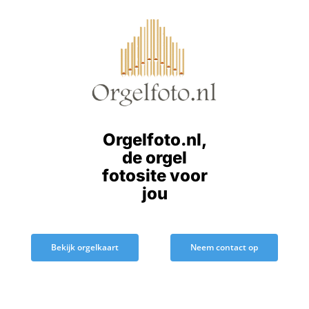
Ga
naar
inhoud
Orgelfoto.nl,
de orgel
fotosite voor
jou
Bekijk orgelkaart
Neem contact op