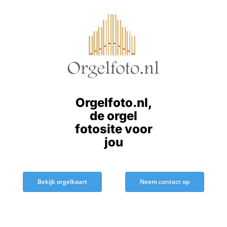
Ga
naar
inhoud
Orgelfoto.nl,
de orgel
fotosite voor
jou
Bekijk orgelkaart
Neem contact op