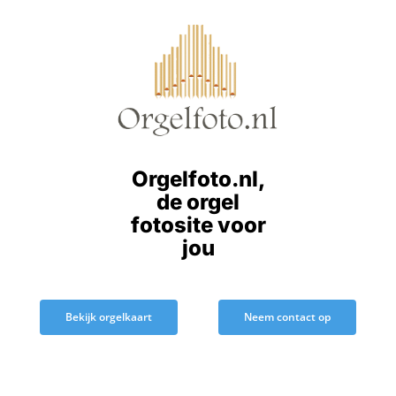
Ga
naar
inhoud
Orgelfoto.nl,
de orgel
fotosite voor
jou
Bekijk orgelkaart
Neem contact op