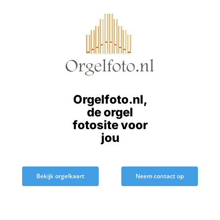
Ga
naar
inhoud
Orgelfoto.nl,
de orgel
fotosite voor
jou
Bekijk orgelkaart
Neem contact op