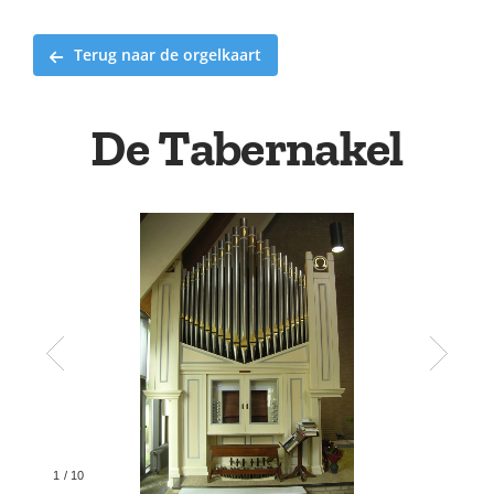
Terug naar de orgelkaart
De Tabernakel
1
/
10