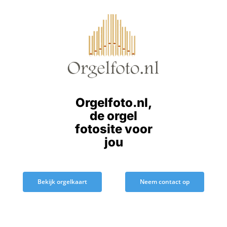
Ga
naar
inhoud
Orgelfoto.nl,
de orgel
fotosite voor
jou
Bekijk orgelkaart
Neem contact op