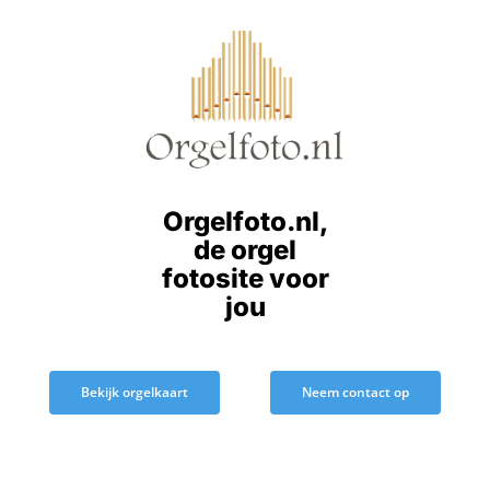
Ga
naar
inhoud
Orgelfoto.nl,
de orgel
fotosite voor
jou
Bekijk orgelkaart
Neem contact op