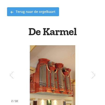
Terug naar de orgelkaart
De Karmel
2
/
10