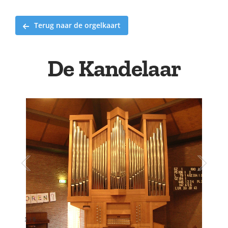
Terug naar de orgelkaart
De Kandelaar
1
/
9