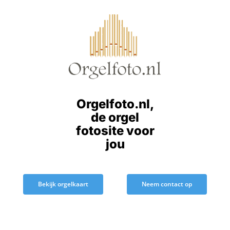
Ga
naar
inhoud
Orgelfoto.nl,
de orgel
fotosite voor
jou
Bekijk orgelkaart
Neem contact op