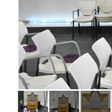
1
/
10