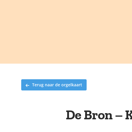
Ga
naar
inhoud
Terug naar de orgelkaart
De Bron – K