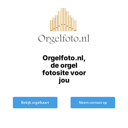
Ga
naar
inhoud
Orgelfoto.nl,
de orgel
fotosite voor
jou
Bekijk orgelkaart
Neem contact op