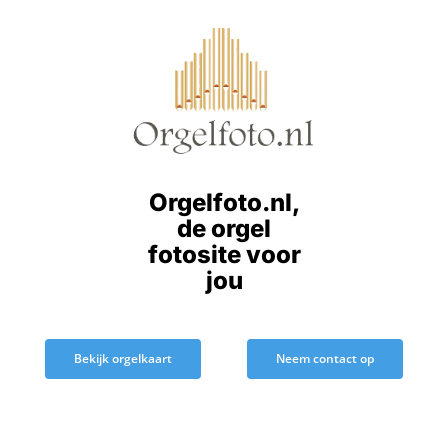
Ga
naar
inhoud
Orgelfoto.nl,
de orgel
fotosite voor
jou
Bekijk orgelkaart
Neem contact op