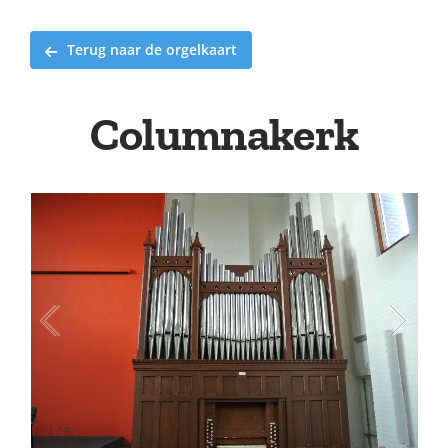
Terug naar de orgelkaart
Columnakerk
1
/
9