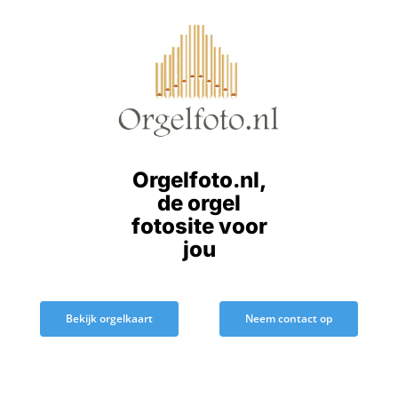
Ga
naar
inhoud
Orgelfoto.nl,
de orgel
fotosite voor
jou
Bekijk orgelkaart
Neem contact op