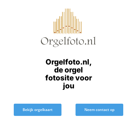
Ga
naar
inhoud
Orgelfoto.nl,
de orgel
fotosite voor
jou
Bekijk orgelkaart
Neem contact op