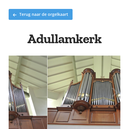
Terug naar de orgelkaart
Adullamkerk
2
/
10