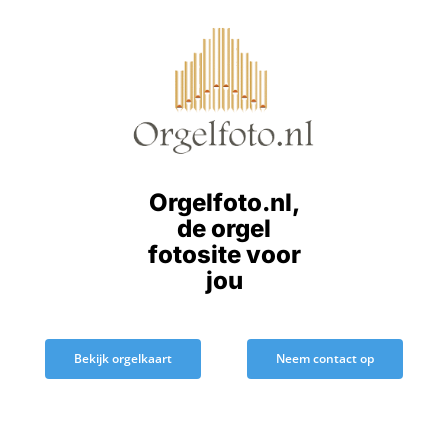
Ga
naar
inhoud
Orgelfoto.nl,
de orgel
fotosite voor
jou
Bekijk orgelkaart
Neem contact op