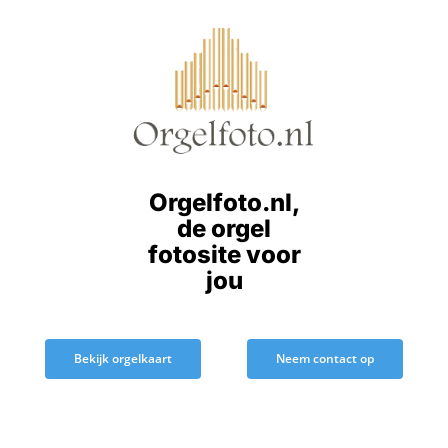
Ga
naar
inhoud
Orgelfoto.nl,
de orgel
fotosite voor
jou
Bekijk orgelkaart
Neem contact op