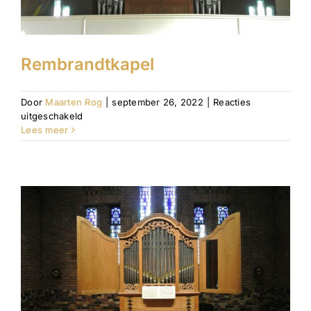
Rembrandtkapel
Door
Maarten Rog
|
september 26, 2022
|
Reacties
voor
uitgeschakeld
Rembrandtkapel
Lees meer