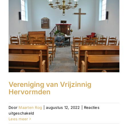
Vereniging van Vrijzinnig
Hervormden
Door
Maarten Rog
|
augustus 12, 2022
|
Reacties
voor
uitgeschakeld
Vereniging
Lees meer
van