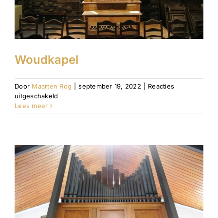
Woudkapel
Door
Maarten Rog
|
september 19, 2022
|
Reacties
voor
uitgeschakeld
Woudkapel
Lees meer