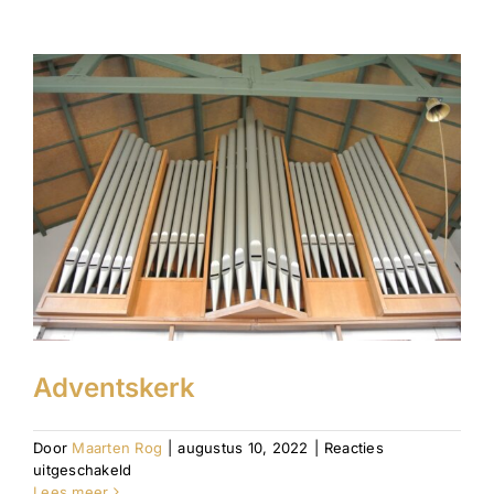
Vrijzinnig
Hervormden
Adventskerk
Door
Maarten Rog
|
augustus 10, 2022
|
Reacties
voor
uitgeschakeld
Adventskerk
Lees meer