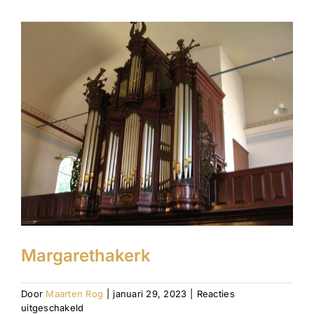
Margarethakerk
Door
Maarten Rog
|
januari 29, 2023
|
Reacties
voor
uitgeschakeld