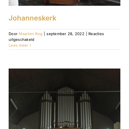
Johanneskerk
Door
Maarten Rog
|
september 28, 2022
|
Reacties
voor
uitgeschakeld
Johanneskerk
Lees meer