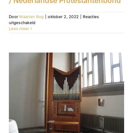
/ Nederlandse Protestantenbond
Door
Maarten Rog
|
oktober 2, 2022
|
Reacties
voor
uitgeschakeld
Vrijzinnige
Lees meer
Geloofsgemeenschap
/
Nederlandse
Protestantenbond