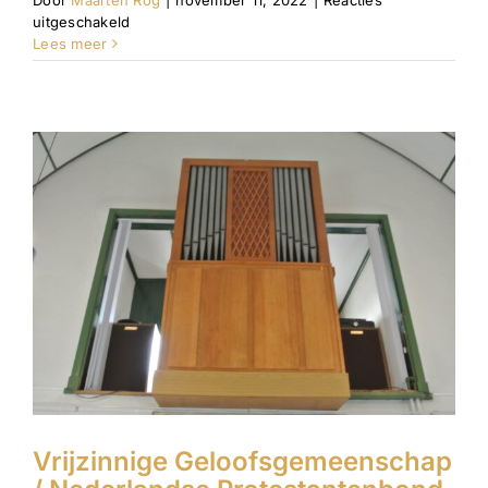
Door
Maarten Rog
|
november 11, 2022
|
Reacties
voor
uitgeschakeld
Koorkerk
Lees meer
Vrijzinnige Geloofsgemeenschap