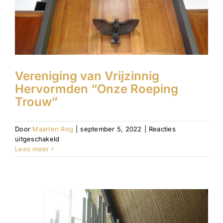
Vereniging van Vrijzinnig
Hervormden “Onze Roeping
Trouw”
Door
Maarten Rog
|
september 5, 2022
|
Reacties
voor
uitgeschakeld
Vereniging
Lees meer
van
Vrijzinnig
Hervormden
“Onze
Roeping
Trouw”