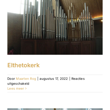
Elthetokerk
Door
Maarten Rog
|
augustus 17, 2022
|
Reacties
voor
uitgeschakeld
Elthetokerk
Lees meer